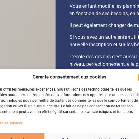
Votre enfant modifie les plann
en fonction de ses besoins, en a
Il peut également changer de mat
Si vous avez un autre enfant, i
nouvelle inscription et sur les 
L’école des devoirs c’est aussi 
niveau, perfectionnement, elle 
adaptés aux besoins de chacun (
Gérer le consentement aux cookies
L’école des devoirs a des convic
r offrir les meilleures expériences, nous utilisons des technologies telles que les
Elle donne toutes leurs chances 
kies pour stocker et/ou accéder aux informations des appareils. Le fait de consentir
 technologies nous permettra de traiter des données telles que le comportement de
et leurs enfants de véritables pa
igation ou les ID uniques sur ce site. Le fait de ne pas consentir ou de retirer son
sentement peut avoir un effet négatif sur certaines caractéristiques et fonctions.
Historique de l
er les services
Le démarrage