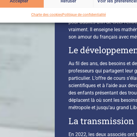
Accepter
Refuser
Voir les préférence
L’école des devoirs est fondée 
Serves et Michele Devaude. Ils q
Charte des cookies
Politique de confidentialité
pour adultes afin de créer l’entr
vraiment. Il enseigne les mathé
son amour du français avec mé
Le développemen
Au fil des ans, des besoins et de
professeurs qui partagent leur g
particulier. L’offre de cours s’
scientifiques et à l’aide aux de
des enfants présentant des trou
déplacent là où sont les besoin
métropole et jusqu’au grand Lib
La transmission
En 2022, les deux associés ont t