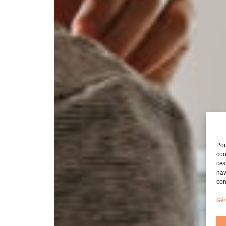
Pou
coo
ces
nav
con
Gér